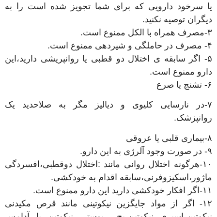
یا سرخود دارویی که برای شما تجویز شده است را به
دیگران توصیه نکنید.
۳-مصرف همراه با الکل ممنوع است.
۴- مصرف در حاملگی و شیردهی ممنوع است.
۵- اگر سابقه ی اختلال دو قطبی یا روانپریشی دارید،این
دارو ممنوع است.
۶- تشنج یا صرع
۷-در نارسایی کلیوی و دیالیز مگر به صلاحدید یک
روانپزشک.
۸-بیماری قلبی یا عروقی
۹- در صورت وجود آلرژی به این دارو.
۱۰-هرگونه اختلال روانی مانند :اختلال دوقطبی،افسردگی
ماژور،اسکیزوفرنی،سابقه اقدام به خودکشی.
۱۱-اگر افکار خودکشی دارید این دارو ممنوع است.
۱۲- اگر از مواد جایگزین نیکوتینی مانند قرص مکیدنی
نیکوتین،اسپری نیکوتین،پچ ِ پوستی نیکوتین یا آدامس