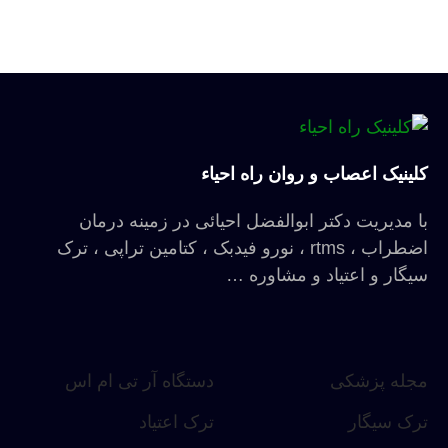
درخواست مشاوره
کلینیک اعصاب و روان راه احیاء
با مدیریت دکتر ابوالفضل احیائی در زمینه درمان
اضطراب ، rtms ، نورو فیدبک ، کتامین تراپی ، ترک
سیگار و اعتیاد و مشاوره …
مجله پزشکی
دستگاه آر تی ام اس
ترک سیگار
ترک اعتیاد