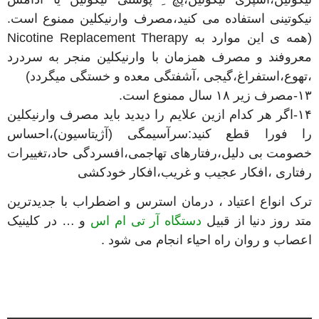
نیکوتینی استفاده می کنید،مصرف وارنیکلین ممنوع است.
(همه ی این موارد به Nicotine Replacement Therapy
معروفند و مصرف همزمان با وارنیکلین منجر به سردرد
،تهوع،استفراغ،گیجی ،آشفتگی معده و خستگی میگردد)
۱۳-مصرف زیر ۱۸ سال ممنوع است.
۱۴-اگر هر کدام ازین علایم را دیدید باید مصرف وارنیکلین
را فورا قطع کنید:سرآسیمگی (آژیتاسیون)،احساس
خصومت بی دلیل،رفتارهای تهاجمی،افسردگی حاد،تغییرات
رفتاری ،افکار عجیب و غریب،افکار خودکشی
ترک انواع اعتیاد ، درمان استرس و اضطراب با جدیدترین
متد روز دنیا از قبیل
دستگاه آر تی ام اس
و … در کلینیک
اعصاب و روان راه احیاء انجام می شود .