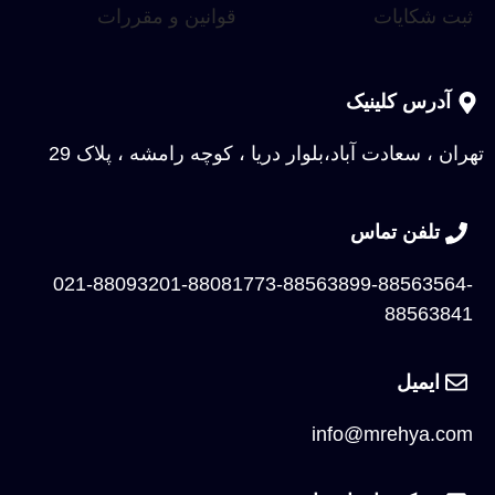
ثبت شکایات
قوانین و مقررات
آدرس کلینیک
تهران ، سعادت آباد،بلوار دریا ، کوچه رامشه ، پلاک 29
تلفن تماس
021-88093201-88081773-88563899-88563564-
88563841
ایمیل
info@mrehya.com