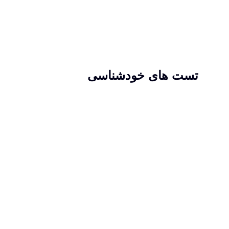
تست های خودشناسی
راه احیا برای حل این مسئله آزمون های را
طراحی کرده است کهبه شما کمک می کنند
ویژگی ها و استعداد های خود را بشناسید