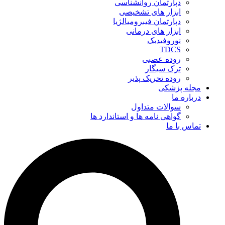
دپارتمان روانشناسی
ابزار های تشخیصی
دپارتمان فیبرومیالژیا
ابزار های درمانی
نوروفیدبک
TDCS
روده عصبی
ترک سیگار
روده تحریک پذیر
مجله پزشکی
درباره ما
سوالات متداول
گواهی نامه ها و استاندارد ها
تماس با ما