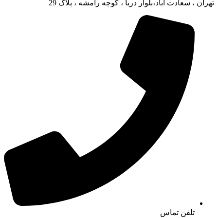
تهران ، سعادت آباد،بلوار دریا ، کوچه رامشه ، پلاک 29
تلفن تماس