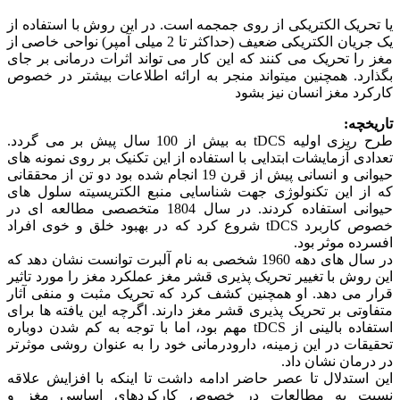
یا تحریک الکتریکی از روی جمجمه است. در این روش با استفاده از
یک جریان الکتریکی ضعیف (حداکثر تا 2 میلی آمپر) نواحی خاصی از
مغز را تحریک می کنند که این کار می تواند اثرات درمانی بر جای
بگذارد. همچنین میتواند منجر به ارائه اطلاعات بیشتر در خصوص
کارکرد مغز انسان نیز بشود
تاریخچه:
طرح ریزی اولیه tDCS به بیش از 100 سال پیش بر می گردد.
تعدادی آزمایشات ابتدایی با استفاده از این تکنیک بر روی نمونه های
حیوانی و انسانی پیش از قرن 19 انجام شده بود دو تن از محققانی
که از این تکنولوژی جهت شناسایی منبع الکتریسیته سلول های
حیوانی استفاده کردند. در سال 1804 متخصصی مطالعه ای در
خصوص کاربرد tDCS شروع کرد که در بهبود خلق و خوی افراد
افسرده موثر بود.
در سال های دهه 1960 شخصی به نام آلبرت توانست نشان دهد که
این روش با تغییر تحریک پذیری قشر مغز عملکرد مغز را مورد تاثیر
قرار می دهد. او همچنین کشف کرد که تحریک مثبت و منفی آثار
متفاوتی بر تحریک پذیری قشر مغز دارند. اگرچه این یافته ها برای
استفاده بالینی از tDCS مهم بود، اما با توجه به کم شدن دوباره
تحقیقات در این زمینه، دارودرمانی خود را به عنوان روشی موثرتر
در درمان نشان داد.
این استدلال تا عصر حاضر ادامه داشت تا اینکه با افزایش علاقه
نسبت به مطالعات در خصوص کارکردهای اساسی مغز و