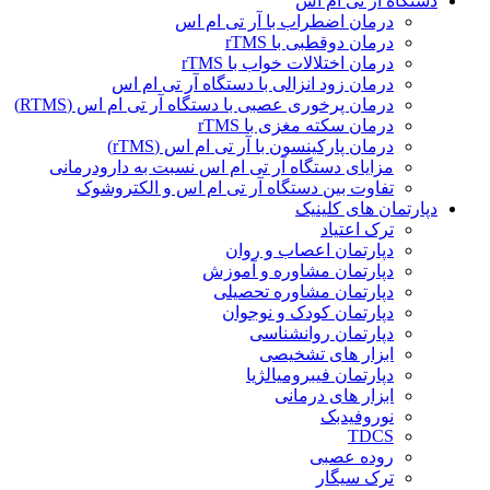
دستگاه ار تی ام اس
درمان اضطراب با آر تی ام اس
درمان دوقطبی با rTMS
درمان اختلالات خواب با rTMS
درمان زود انزالی با دستگاه آر تی ام اس
درمان پرخوری عصبی با دستگاه آر تی ام اس (RTMS)
درمان سکته مغزی با rTMS
درمان پارکینسون با آر تی ام اس (rTMS)
مزایای دستگاه آر تی ام اس نسبت به دارودرمانی
تفاوت بین دستگاه آر تی ام اس و الکتروشوک
دپارتمان های کلینیک
ترک اعتیاد
دپارتمان اعصاب و روان
دپارتمان مشاوره و آموزش
دپارتمان مشاوره تحصیلی
دپارتمان کودک و نوجوان
دپارتمان روانشناسی
ابزار های تشخیصی
دپارتمان فیبرومیالژیا
ابزار های درمانی
نوروفیدبک
TDCS
روده عصبی
ترک سیگار