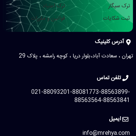
ترک سیگار
ترک اعتیاد
ثبت شکایات
قوانین و مقررات
آدرس کلینیک
تهران ، سعادت آباد،بلوار دریا ، کوچه رامشه ، پلاک 29
تلفن تماس
021-88093201-88081773-88563899-
88563564-88563841
ایمیل
info@mrehya.com