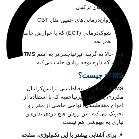
داروهای ترکیبی
روان‌درمانی‌های عمیق مثل CBT
شوک‌درمانی (ECT) که با عوارض خاصی
همراهه
ولی حالا یه گزینه غیرتهاجمی‌تر به اسم
rTMS
داریم که داره توجه زیادی جلب می‌کنه.
rTMS چیست؟
rTMS
یا «تحریک مغناطیسی ترانس‌کرانیال
مکرر»، یه روش غیرتهاجمیه که با استفاده از
امواج مغناطیسی، نواحی خاصی از مغز رو
تحریک می‌کنه. این روش هیچ دردی نداره و
نیازی به بیهوشی هم نیست.
📌
برای آشنایی بیشتر با این تکنولوژی، صفحه