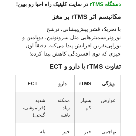
دستگاه rTMS
در سایت کلینیک راه احیا رو ببین!
مکانیسم اثر rTMS بر مغز
با تحریک قشر پیش‌پیشانی، ترشح
نوروترنسمیترهایی مثل سروتونین، دوپامین و
نوراپی‌نفرین افزایش پیدا می‌کنه. دقیقاً اون
چیزی که توی افسردگی کاهش پیدا کرده!
تفاوت rTMS با دارو و ECT
ویژگی
rTMS
دارو
ECT
عوارض
بسیار
ممکنه
شدید
کم
زیاد
(فراموشی،
باشه
گیجی)
تهاجمی
خیر
خیر
بله