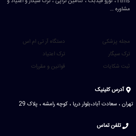
rtms ، نورو فیدبک ، کتامین تراپی ، ترک سیگار و اعتیاد و
مشاوره …
مجله پزشکی
دستگاه آر تی ام اس
ترک سیگار
ترک اعتیاد
ثبت شکایات
قوانین و مقررات
آدرس کلینیک
تهران ، سعادت آباد،بلوار دریا ، کوچه رامشه ، پلاک 29
تلفن تماس