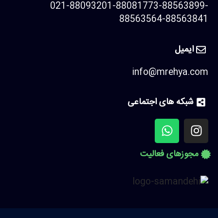
021-88093201-88081773-88563899-
88563564-88563841
ایمیل
info@mrehya.com
شبکه های اجتماعی
مجوزهای فعالیت