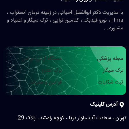
با مدیریت دکتر ابوالفضل احیائی در زمینه درمان اضطراب ،
rtms ، نورو فیدبک ، کتامین تراپی ، ترک سیگار و اعتیاد و
مشاوره …
مجله پزشکی
دستگاه آر تی ام اس
ترک سیگار
ترک اعتیاد
ثبت شکایات
قوانین و مقررات
آدرس کلینیک
تهران ، سعادت آباد،بلوار دریا ، کوچه رامشه ، پلاک 29